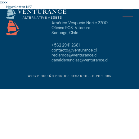
xxxx
Newsletter N°7
Américo Vespucio Norte 2700,
Oficina 903. Vitacura.
Santiago, Chile.
+562 2941 2681
contacto@venturance.cl
reclamos@venturance.cl
canaldenuncias@venturance.cl
©2022 DISEÑO POR
BU
DESARROLLO POR
D85