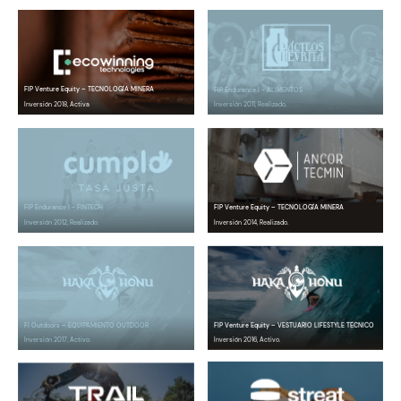
FIP Venture Equity – TECNOLOGÍA MINERA
FIP Endurance I - ALIMENTOS
Inversión 2018, Activa
Inversión 2011, Realizado.
FIP Endurance I - FINTECH
FIP Venture Equity – TECNOLOGÍA MINERA
Inversión 2012, Realizado.
Inversión 2014, Realizado.
FIP Venture Equity – VESTUARIO LIFESTYLE TÉCNICO
FI Outdoors – EQUIPAMIENTO OUTDOOR
Inversión 2016, Activo.
Inversión 2017, Activo.