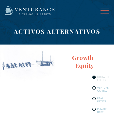
ACTIVOS ALTERNATIVOS
Growth
Equity
GROWTH
EQUITY
VENTURE
CAPITAL
REAL
ESTATE
PRIVATE
DEBT