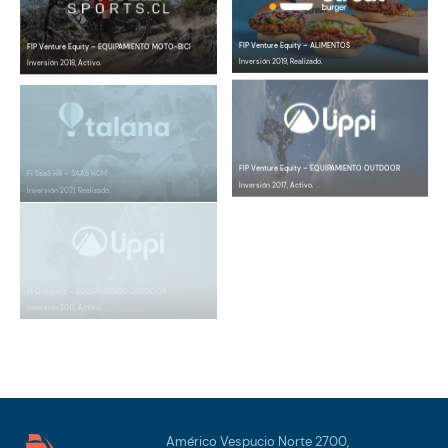
FIP Venture Equity – ALIMENTOS
FIP Venture Equity – EQUIPAMIENTO MOTO-BICI
Inversión 2019, Realizado.
Inversión 2018, Activo.
FIP Venture Equity – EQUIPAMIENTO OUTDOOR
FI SaaS HR – SAAS HCM
Inversión 2017, Activo.
Inversión 2021, Realizado.
FI Outdoors – EQUIPAMIENTO OUTDOOR
Inversión 2017, Activo.
Américo Vespucio Norte 2700,