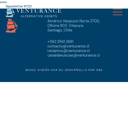
xxxx
Newsletter N°20
Américo Vespucio Norte 2700,
Oficina 903. Vitacura.
Santiago, Chile.
+562 2941 2681
contacto@venturance.cl
reclamos@venturance.cl
canaldenuncias@venturance.cl
©2022 DISEÑO POR
BU
DESARROLLO POR
D85