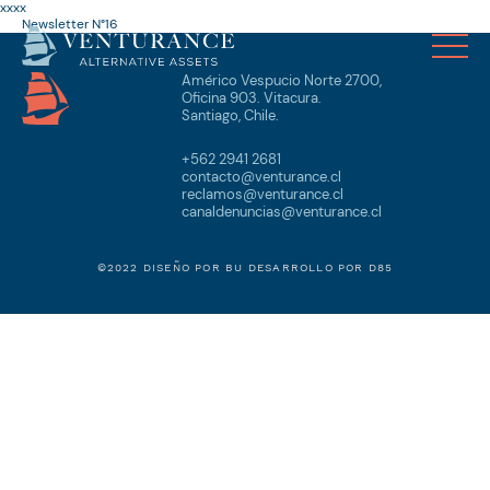
xxxx
Newsletter N°16
Américo Vespucio Norte 2700,
Oficina 903. Vitacura.
Santiago, Chile.
+562 2941 2681
contacto@venturance.cl
reclamos@venturance.cl
canaldenuncias@venturance.cl
©2022 DISEÑO POR
BU
DESARROLLO POR
D85