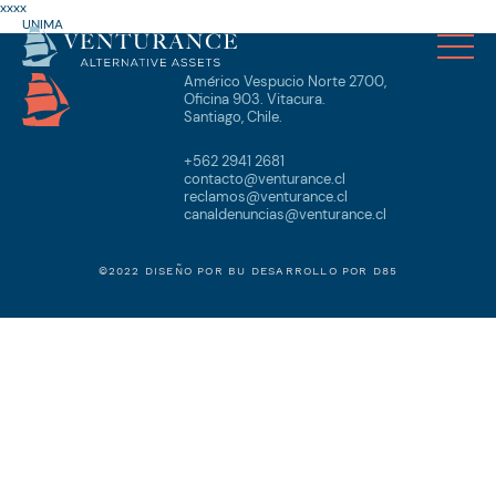
xxxx
UNIMA
Américo Vespucio Norte 2700,
Oficina 903. Vitacura.
Santiago, Chile.
+562 2941 2681
contacto@venturance.cl
reclamos@venturance.cl
canaldenuncias@venturance.cl
©2022 DISEÑO POR
BU
DESARROLLO POR
D85