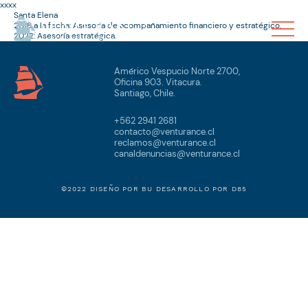
xxxx
Santa Elena
2018 a la fecha: Asesoría de acompañamiento financiero y estratégico.
2022: Asesoría estratégica.
Américo Vespucio Norte 2700,
Oficina 903. Vitacura.
Santiago, Chile.
+562 2941 2681
contacto@venturance.cl
reclamos@venturance.cl
canaldenuncias@venturance.cl
©2022 DISEÑO POR
BU
DESARROLLO POR
D85