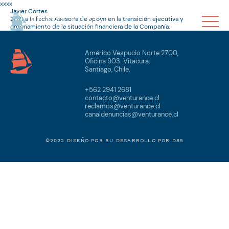
xxxx
Javier Cortes
2021 a la fecha: Asesoría de apoyo en la transición ejecutiva y
ordenamiento de la situación financiera de la Compañía.
Américo Vespucio Norte 2700,
Oficina 903. Vitacura.
Santiago, Chile.
+562 2941 2681
contacto@venturance.cl
reclamos@venturance.cl
canaldenuncias@venturance.cl
©2022 DISEÑO POR
BU
DESARROLLO POR
D85