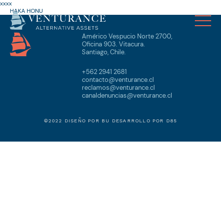
xxxx
HAKA HONU
Américo Vespucio Norte 2700,
Oficina 903. Vitacura.
Santiago, Chile.
+562 2941 2681
contacto@venturance.cl
reclamos@venturance.cl
canaldenuncias@venturance.cl
©2022 DISEÑO POR
BU
DESARROLLO POR
D85