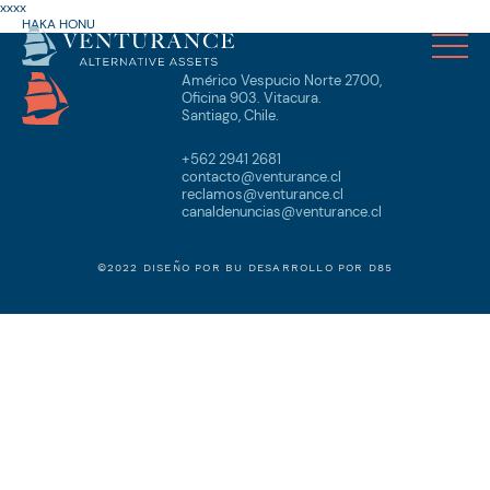
xxxx
HAKA HONU
Américo Vespucio Norte 2700,
Oficina 903. Vitacura.
Santiago, Chile.
+562 2941 2681
contacto@venturance.cl
reclamos@venturance.cl
canaldenuncias@venturance.cl
©2022 DISEÑO POR
BU
DESARROLLO POR
D85