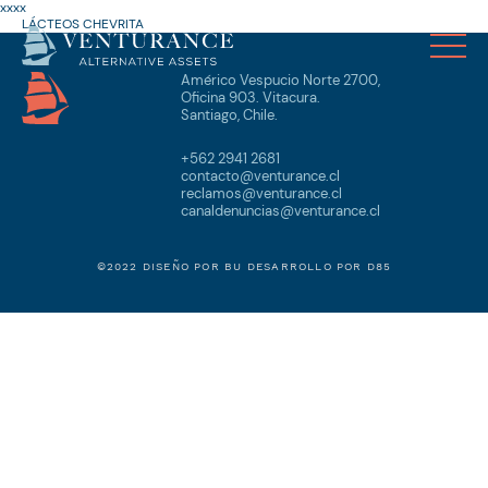
xxxx
LÁCTEOS CHEVRITA
Américo Vespucio Norte 2700,
Oficina 903. Vitacura.
Santiago, Chile.
+562 2941 2681
contacto@venturance.cl
reclamos@venturance.cl
canaldenuncias@venturance.cl
©2022 DISEÑO POR
BU
DESARROLLO POR
D85