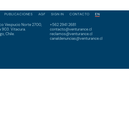
PUBLICACIONES
AGF
SIGN IN
CONTACTO
EN
co Vespucio Norte 2700,
+562 2941 2681
a 903. Vitacura.
contacto@venturance.cl
go, Chile.
reclamos@venturance.cl
canaldenuncias@venturance.cl