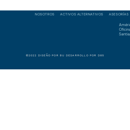
NOSOTROS
ACTIVOS ALTERNATIVOS
ASESORÍAS
Améri
Oficin
Santia
©2022 DISEÑO POR
BU
DESARROLLO POR
D85