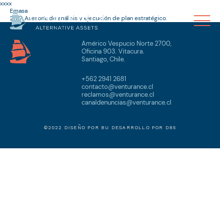
xxxx
Emasa
2017: Asesoría de análisis y ejecución de plan estratégico.
Américo Vespucio Norte 2700,
Oficina 903. Vitacura.
Santiago, Chile.
+562 2941 2681
contacto@venturance.cl
reclamos@venturance.cl
canaldenuncias@venturance.cl
©2022 DISEÑO POR
BU
DESARROLLO POR
D85