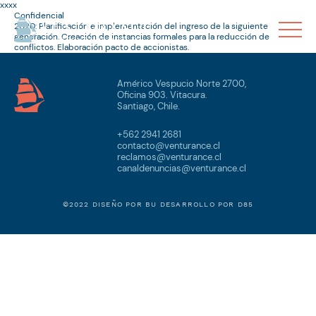
xxxx
Confidencial
2020: Planificación e implementación del ingreso de la siguiente
generación. Creación de instancias formales para la reducción de
conflictos. Elaboración pacto de accionistas.
Américo Vespucio Norte 2700,
Oficina 903. Vitacura.
Santiago, Chile.
+562 2941 2681
contacto@venturance.cl
reclamos@venturance.cl
canaldenuncias@venturance.cl
©2022 DISEÑO POR
BU
DESARROLLO POR
D85