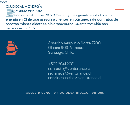
xxxx
CLUB DEAL – ENERGÍA
PLATAFORMA ENERGÍA
Inversión en septiembre 2020. Primer y más grande marketplace de
energía en Chile que asesora a clientes en búsqueda de contratos de
abastecimiento eléctrico o hidrocarburos. Cuenta también con
presencia en Perú.
Américo Vespucio Norte 2700,
Oficina 903. Vitacura.
Santiago, Chile.
+562 2941 2681
contacto@venturance.cl
reclamos@venturance.cl
canaldenuncias@venturance.cl
©2022 DISEÑO POR
BU
DESARROLLO POR
D85